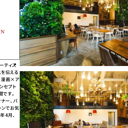
アーティス
化を伝える
。漫画×ア
ンセプト
間です。
ィナー、バ
ーンでお気
4年4月、