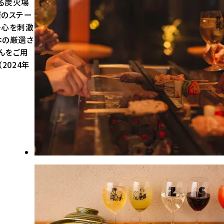
る炭火場
催のステー
奇心を刺激
本の厳選さ
んをご用
2024年
）