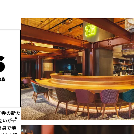
祥寺の新た
会いがテ
自身で焼