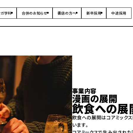
ンガ学科
合併のお知らせ
書店の方へ
新卒採用
中途採用
事業内容
漫画の展開
飲食への展
飲食への展開はコアミック
います。
コアミックスで生み出された