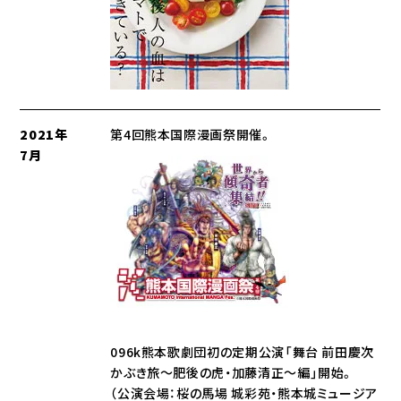
2021年
第4回熊本国際漫画祭開催。
7月
096k熊本歌劇団初の定期公演「舞台 前田慶次
かぶき旅〜肥後の虎・加藤清正〜編」開始。
（公演会場：桜の馬場 城彩苑・熊本城ミュージア