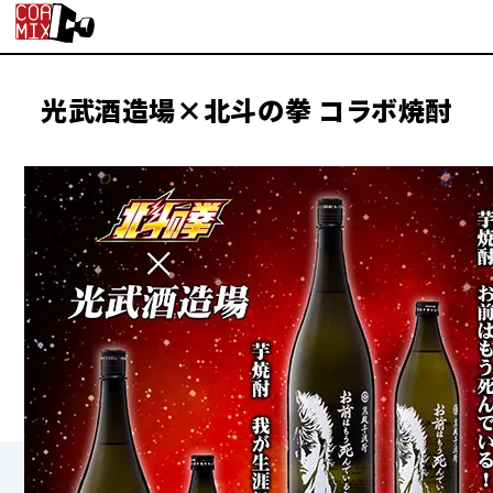
光武酒造場×北斗の拳 コラボ焼酎